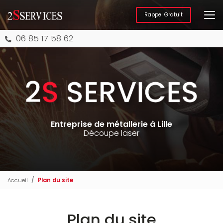
Aller
au
Rappel Gratuit
contenu
principal
06 85 17 58 62
Entreprise de métallerie à Lille
Découpe laser
Accueil
Plan du site
Plan du site