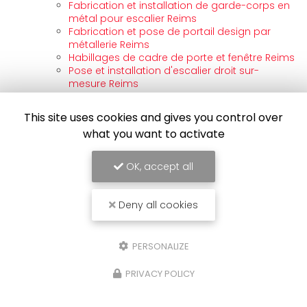
Fabrication et installation de garde-corps en
métal pour escalier Reims
Fabrication et pose de portail design par
métallerie Reims
Habillages de cadre de porte et fenêtre Reims
Pose et installation d'escalier droit sur-
mesure Reims
Pose et installation de portail métallique sur-
mesure Reims
This site uses cookies and gives you control over
Prix découpe laser Reims
what you want to activate
Prix dépannage pour serrure de porte
d'entrée bloquée Reims
Prix pour pose et installation de pergola
OK, accept all
métallique Reims
Prix soudure laser Reims
Prix soudure tig Reims
Deny all cookies
Service de découpe au laser Reims
Soudage de pièces d’usinage Reims
Soudage de pièces mécaniques Reims
PERSONALIZE
Soudage de structures métalliques Reims
Soudure mig mag Reims
PRIVACY POLICY
Tarif urgence dépannage de serrure de porte
blindée Reims
Valenciennes