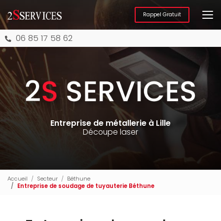
Aller
au
Rappel Gratuit
contenu
principal
06 85 17 58 62
Entreprise de métallerie à Lille
Découpe laser
Accueil
Secteur
Béthune
Entreprise de soudage de tuyauterie Béthune