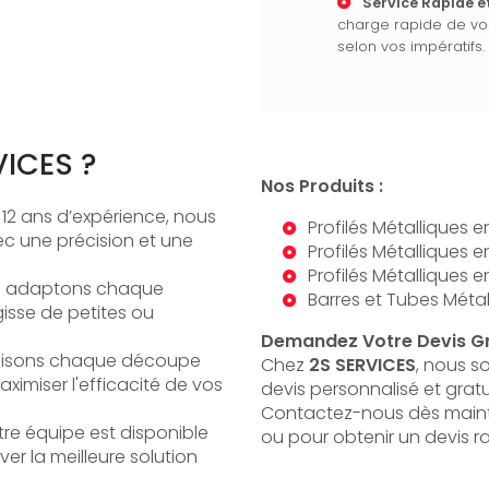
Service Rapide et
charge rapide de vo
selon vos impératifs.
VICES ?
Nos Produits :
 12 ans d’expérience, nous
Profilés Métalliques e
c une précision et une
Profilés Métalliques 
Profilés Métalliques e
s adaptons chaque
Barres et Tubes Métal
gisse de petites ou
Demandez Votre Devis Gra
misons chaque découpe
Chez
2S SERVICES
, nous s
aximiser l'efficacité de vos
devis personnalisé et grat
Contactez-nous dès mainte
tre équipe est disponible
ou pour obtenir un devis ra
ver la meilleure solution