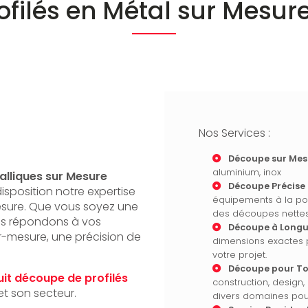
filés en Métal sur Mesur
Nos Services :
Découpe sur Mesu
aluminium, inox
alliques sur Mesure
Découpe Précise e
sposition notre expertise
équipements à la poi
esure. Que vous soyez une
des découpes nettes
nous répondons à vos
Découpe à Longu
r-mesure, une précision de
dimensions exactes p
votre projet.
Découpe pour To
uit
découpe de profilés
construction, design
t son secteur.
divers domaines pour