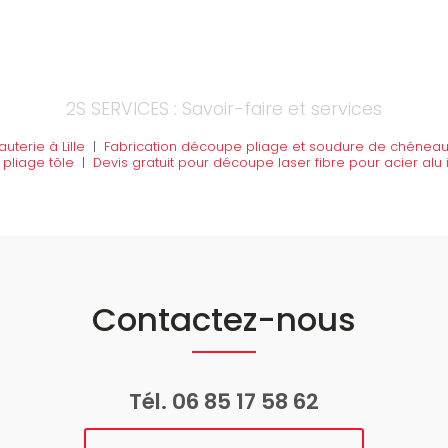
2S SERVICES : Savoir-faire et services
terie à Lille
|
Fabrication découpe pliage et soudure de chénea
pliage tôle
|
Devis gratuit pour découpe laser fibre pour acier al
Contactez-nous
Tél.
06 85 17 58 62