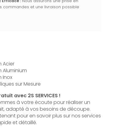
 Efficace :
Nous assurons une prise en
s commandes et une livraison possible
n Acier
en Aluminium
n Inox
liques sur Mesure
tuit avec 2S SERVICES !
ommes à votre écoute pour réaliser un
uit, adapté à vos besoins de découpe.
nant pour en savoir plus sur nos services
pide et détaillé.