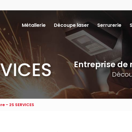
Navigation
Métallerie
Découpe laser
Serrurerie
ncipale
Entreprise de m
Décou
ure – 2S SERVICES