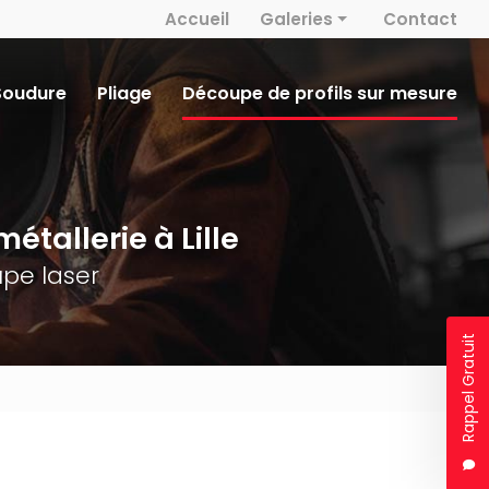
 secondaire
Accueil
Galeries
Contact
Métallerie
Soudure
Pliage
Découpe de profils sur mesure
Découpe laser
Serrurerie
Soudure
étallerie à Lille
Pliage
pe laser
Rappel Gratuit