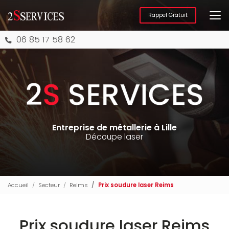
Aller
au
Rappel Gratuit
contenu
principal
06 85 17 58 62
Entreprise de métallerie à Lille
Découpe laser
Accueil
Secteur
Reims
Prix soudure laser Reims
Prix soudure laser Reims