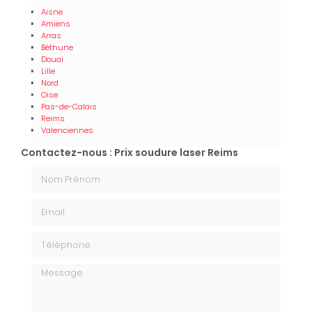
Aisne
Amiens
Arras
Béthune
Douai
Lille
Nord
Oise
Pas-de-Calais
Reims
Valenciennes
Contactez-nous : Prix soudure laser Reims
Nom Prénom
Email
Téléphone
Message