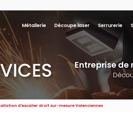
Navigation
Métallerie
Découpe laser
Serrurerie
ncipale
Entreprise de m
Décou
tallation d'escalier droit sur-mesure Valenciennes