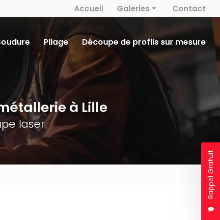
 secondaire
Accueil
Galeries
Contact
Métallerie
Soudure
Pliage
Découpe de profils sur mesure
Découpe laser
Serrurerie
Soudure
étallerie à Lille
Pliage
pe laser
Rappel Gratuit