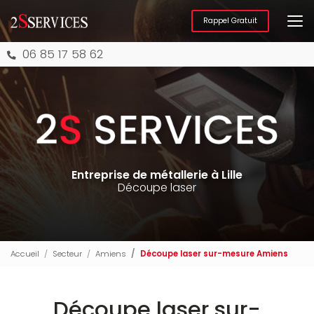
Aller
au
Rappel Gratuit
contenu
principal
06 85 17 58 62
Entreprise de métallerie à Lille
Découpe laser
Accueil
Secteur
Amiens
Découpe laser sur-mesure Amiens
Découpe laser sur-