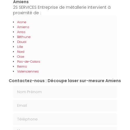
Amiens
2S SERVICES Entreprise de métallerie intervient à
proximité de :
Aisne
Amiens
Arras
Béthune
Douai
Lille
Nord
Oise
Pas-de-Calais
Reims
Valenciennes
Contactez-nous : Découpe laser sur-mesure Amiens
Nom Prénom
Email
Téléphone
Message