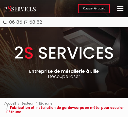
Aller
au
Rappel Gratuit
contenu
principal
06 85 17 58 62
Entreprise de métallerie à Lille
Découpe laser
Accueil
Secteur
Béthune
Fabrication et installation de garde-corps en métal pour escalier
Béthune