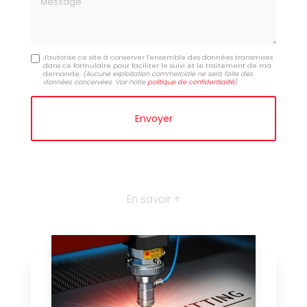
J'autorise ce site à conserver l'ensemble des données transmises
dans ce formulaire pour faciliter le suivi et le traitement de ma
demande.
(Aucune exploitation commerciale ne sera faite des
données concervées. Voir notre
politique de confidentialité
)
En savoir +