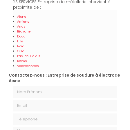
2S SERVICES Entreprise de métallerie intervient à
proximité de :
Aisne
Amiens
Arras
Béthune
Douai
Lille
Nord
Oise
Pas-de-Calais
Reims
Valenciennes
Contactez-nous : Entreprise de soudure à électrode
Aisne
Nom Prénom
Email
Téléphone
Message