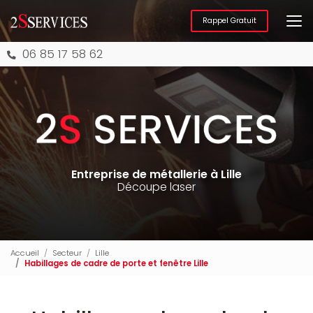
Aller
au
Rappel Gratuit
contenu
principal
06 85 17 58 62
Entreprise de métallerie à Lille
Découpe laser
Accueil
Secteur
Lille
Habillages de cadre de porte et fenêtre Lille