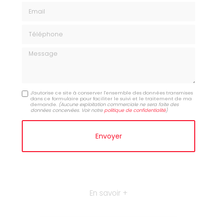
Email
Téléphone
Message
J'autorise ce site à conserver l'ensemble des données transmises
dans ce formulaire pour faciliter le suivi et le traitement de ma
demande.
(Aucune exploitation commerciale ne sera faite des
données concervées. Voir notre
politique de confidentialité
)
En savoir +