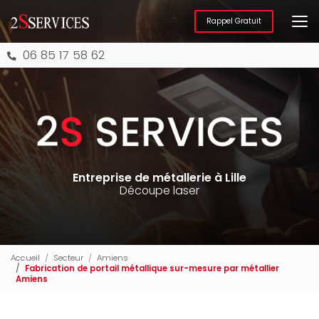
Aller
au
Rappel Gratuit
contenu
principal
06 85 17 58 62
Entreprise de métallerie à Lille
Découpe laser
Accueil
Secteur
Amiens
Fabrication de portail métallique sur-mesure par métallier
Amiens