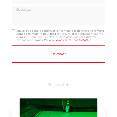
Message
J'autorise ce site à conserver l'ensemble des données transmises
dans ce formulaire pour faciliter le suivi et le traitement de ma
demande.
(Aucune exploitation commerciale ne sera faite des
données concervées. Voir notre
politique de confidentialité
)
En savoir +