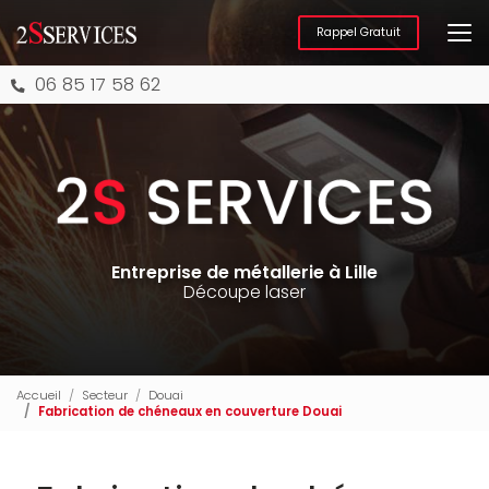
Aller
au
Rappel Gratuit
contenu
principal
06 85 17 58 62
Entreprise de métallerie à Lille
Découpe laser
Accueil
Secteur
Douai
Fabrication de chéneaux en couverture Douai