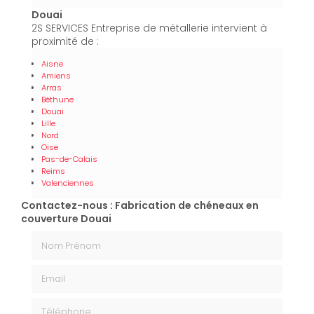
Douai
2S SERVICES Entreprise de métallerie intervient à
proximité de :
Aisne
Amiens
Arras
Béthune
Douai
Lille
Nord
Oise
Pas-de-Calais
Reims
Valenciennes
Contactez-nous : Fabrication de chéneaux en
couverture Douai
Nom Prénom
Email
Téléphone