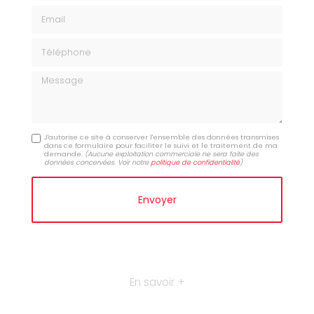
Email
Téléphone
Message
J'autorise ce site à conserver l'ensemble des données transmises
dans ce formulaire pour faciliter le suivi et le traitement de ma
demande.
(Aucune exploitation commerciale ne sera faite des
données concervées. Voir notre
politique de confidentialité
)
En savoir +