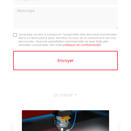
Message
J'autorise ce site à conserver l'ensemble des données transmises
dans ce formulaire pour faciliter le suivi et le traitement de ma
demande.
(Aucune exploitation commerciale ne sera faite des
données concervées. Voir notre
politique de confidentialité
)
En savoir +