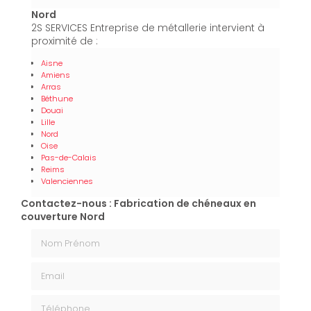
Nord
2S SERVICES Entreprise de métallerie intervient à
proximité de :
Aisne
Amiens
Arras
Béthune
Douai
Lille
Nord
Oise
Pas-de-Calais
Reims
Valenciennes
Contactez-nous : Fabrication de chéneaux en
couverture Nord
Nom Prénom
Email
Téléphone