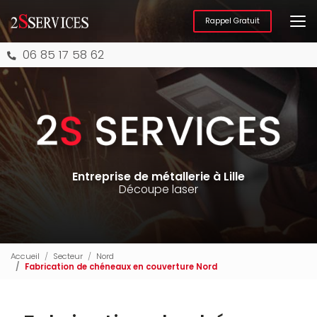
Aller
au
Rappel Gratuit
contenu
principal
06 85 17 58 62
Entreprise de métallerie à Lille
Découpe laser
Accueil
Secteur
Nord
Fabrication de chéneaux en couverture Nord