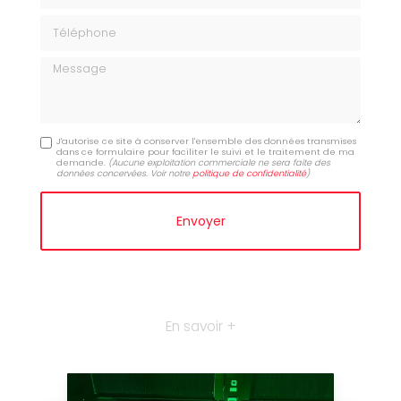
Téléphone
Message
J'autorise ce site à conserver l'ensemble des données transmises
dans ce formulaire pour faciliter le suivi et le traitement de ma
demande.
(Aucune exploitation commerciale ne sera faite des
données concervées. Voir notre
politique de confidentialité
)
En savoir +