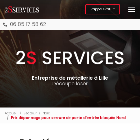
Aller
au
Rappel Gratuit
contenu
principal
06 85 17 58 62
Entreprise de métallerie à Lille
Découpe laser
Accueil
Secteur
Nord
Prix dépannage pour serrure de porte d'entrée bloquée Nord