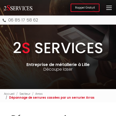
Aller
au
Rappel Gratuit
contenu
principal
06 85 17 58 62
Entreprise de métallerie à Lille
Découpe laser
Accueil
Secteur
Arras
Dépannage de serrures cassées par un serrurier Arras