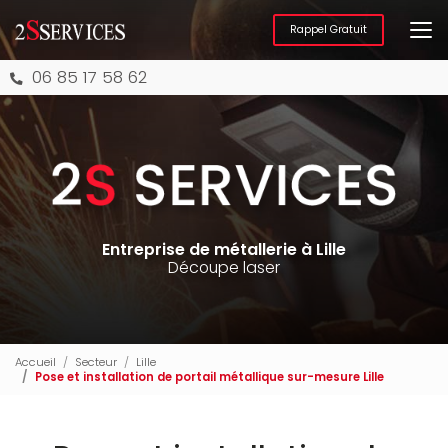
Aller
au
Rappel Gratuit
contenu
principal
06 85 17 58 62
Entreprise de métallerie à Lille
Découpe laser
Accueil
Secteur
Lille
Pose et installation de portail métallique sur-mesure Lille