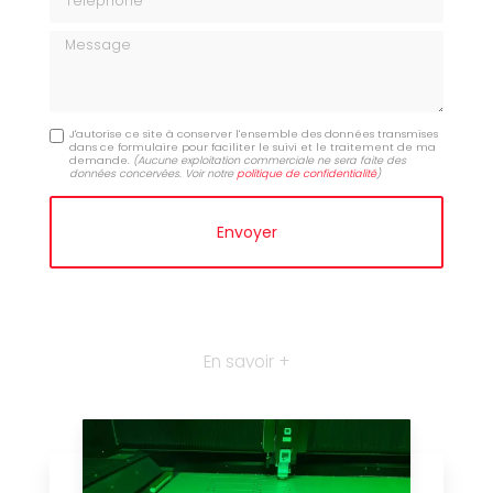
Message
J'autorise ce site à conserver l'ensemble des données transmises
dans ce formulaire pour faciliter le suivi et le traitement de ma
demande.
(Aucune exploitation commerciale ne sera faite des
données concervées. Voir notre
politique de confidentialité
)
En savoir +