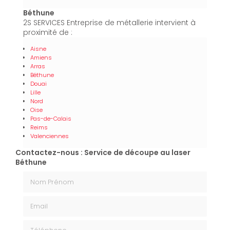
Béthune
2S SERVICES Entreprise de métallerie intervient à
proximité de :
Aisne
Amiens
Arras
Béthune
Douai
Lille
Nord
Oise
Pas-de-Calais
Reims
Valenciennes
Contactez-nous : Service de découpe au laser
Béthune
Nom Prénom
Email
Téléphone