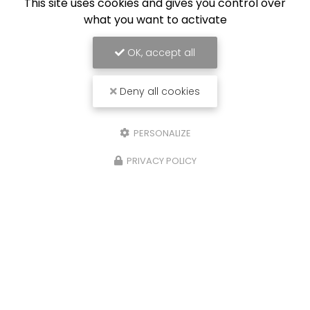
This site uses cookies and gives you control over
06 85 17 58 62
what you want to activate
Lundi au vendredi :
8h - 12h / 14h - 17h
OK, accept all
Deny all cookies
Envoyez un message
PERSONALIZE
PRIVACY POLICY
Nom Prénom
Société
Email
Téléphone
Message