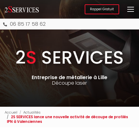
Aller
au
Rappel Gratuit
contenu
principal
06 85 17 58 62
Entreprise de métallerie à Lille
Découpe laser
Accueil
Actualités
2S SERVICES lance une nouvelle activité de découpe de profilés
IPN à Valenciennes