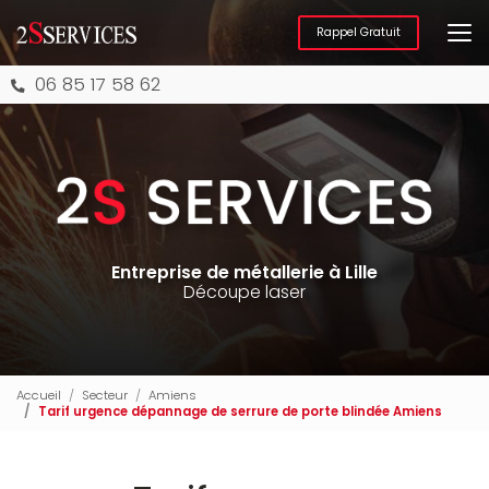
Aller
au
Rappel Gratuit
contenu
principal
06 85 17 58 62
Entreprise de métallerie à Lille
Découpe laser
Accueil
Secteur
Amiens
Tarif urgence dépannage de serrure de porte blindée Amiens