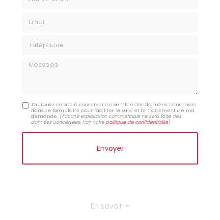
Email
Téléphone
Message
J'autorise ce site à conserver l'ensemble des données transmises
dans ce formulaire pour faciliter le suivi et le traitement de ma
demande.
(Aucune exploitation commerciale ne sera faite des
données concervées. Voir notre
politique de confidentialité
)
En savoir +