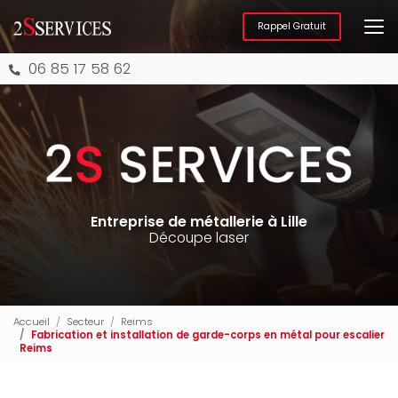
Aller
au
Rappel Gratuit
contenu
principal
06 85 17 58 62
Entreprise de métallerie à Lille
Découpe laser
Accueil
Secteur
Reims
Fabrication et installation de garde-corps en métal pour escalier
Reims