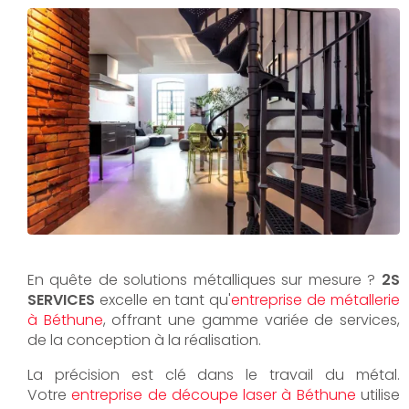
En quête de solutions métalliques sur mesure ?
2S
SERVICES
excelle en tant qu'
entreprise de métallerie
à Béthune
, offrant une gamme variée de services,
de la conception à la réalisation.
La précision est clé dans le travail du métal.
Votre
entreprise de découpe laser à Béthune
utilise