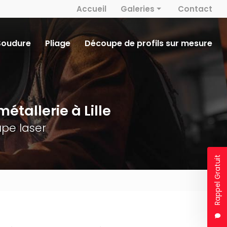
 secondaire
Accueil
Galeries
Contact
Métallerie
Soudure
Pliage
Découpe de profils sur mesure
Découpe laser
Serrurerie
Soudure
étallerie à Lille
Pliage
pe laser
Rappel Gratuit