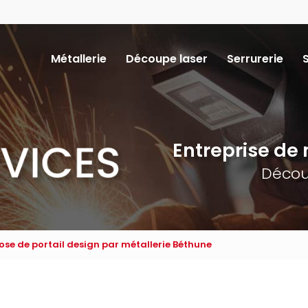
Navigation
Métallerie
Découpe laser
Serrurerie
ncipale
Entreprise de m
Décou
ose de portail design par métallerie Béthune