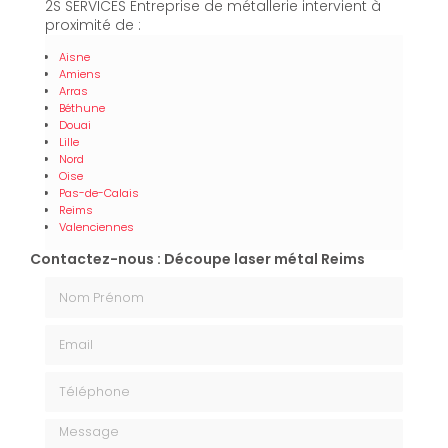
2S SERVICES Entreprise de métallerie intervient à
proximité de :
Aisne
Amiens
Arras
Béthune
Douai
Lille
Nord
Oise
Pas-de-Calais
Reims
Valenciennes
Contactez-nous : Découpe laser métal Reims
Nom Prénom
Email
Téléphone
Message