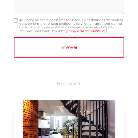
J'autorise ce site à conserver l'ensemble des données transmises
dans ce formulaire pour faciliter le suivi et le traitement de ma
demande.
(Aucune exploitation commerciale ne sera faite des
données concervées. Voir notre
politique de confidentialité
)
En savoir +