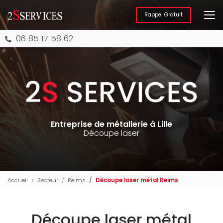
Aller
au
Rappel Gratuit
contenu
principal
06 85 17 58 62
Entreprise de métallerie à Lille
Découpe laser
Accueil
Secteur
Reims
Découpe laser métal Reims
Découpe laser métal