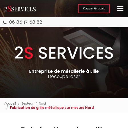
Aller
au
Rappel Gratuit
contenu
principal
06 85 17 58 62
Entreprise de métallerie à Lille
Découpe laser
Accueil
Secteur
Nord
Fabrication de grille métallique sur mesure Nord