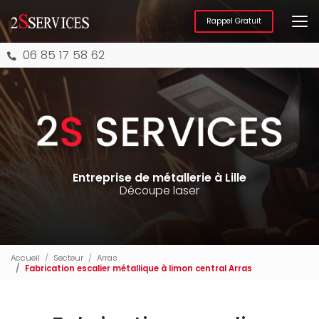
Aller
au
Rappel Gratuit
contenu
principal
06 85 17 58 62
Entreprise de métallerie à Lille
Découpe laser
Accueil
Secteur
Arras
Fabrication escalier métallique à limon central Arras