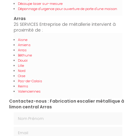
Découpe laser sur-mesure
Dépannage d'urgence pour ouverture de porte d'une maison
Arras
2S SERVICES Entreprise de métallerie intervient à
proximité de :
Aisne
Amiens
Arras
Béthune
Douai
Lille
Nord
Oise
Pas-de-Calais
Reims
Valenciennes
Contactez-nous : Fabrication escalier métallique à
limon central Arras
Nom Prénom
Email