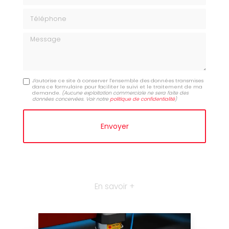
Téléphone
Message
J'autorise ce site à conserver l'ensemble des données transmises
dans ce formulaire pour faciliter le suivi et le traitement de ma
demande.
(Aucune exploitation commerciale ne sera faite des
données concervées. Voir notre
politique de confidentialité
)
En savoir +