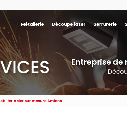
Navigation
Métallerie
Découpe laser
Serrurerie
ncipale
Entreprise de m
Décou
obilier acier sur mesure Amiens