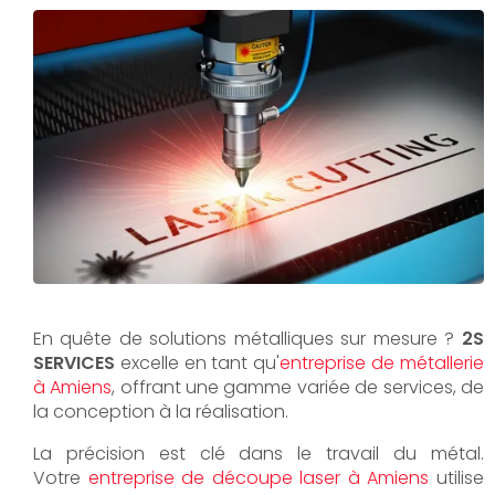
En quête de solutions métalliques sur mesure ?
2S
SERVICES
excelle en tant qu'
entreprise de métallerie
à Amiens
, offrant une gamme variée de services, de
la conception à la réalisation.
La précision est clé dans le travail du métal.
Votre
entreprise de découpe laser à Amiens
utilise