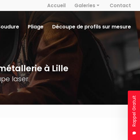
 secondaire
Accueil
Galeries
Contact
Métallerie
Soudure
Pliage
Découpe de profils sur mesure
Découpe laser
Serrurerie
Soudure
étallerie à Lille
Pliage
pe laser
Rappel Gratuit