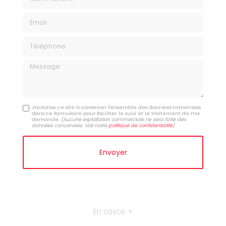
Email
Téléphone
Message
J'autorise ce site à conserver l'ensemble des données transmises
dans ce formulaire pour faciliter le suivi et le traitement de ma
demande.
(Aucune exploitation commerciale ne sera faite des
données concervées. Voir notre
politique de confidentialité
)
En savoir +