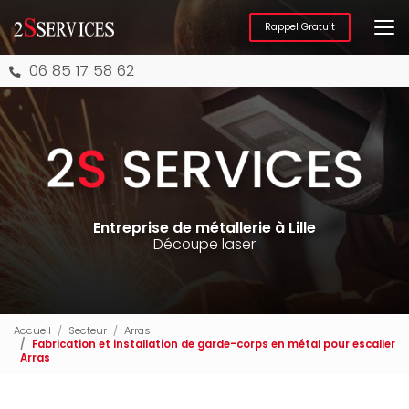
Aller
au
Rappel Gratuit
contenu
principal
06 85 17 58 62
Entreprise de métallerie à Lille
Découpe laser
Accueil
Secteur
Arras
Fabrication et installation de garde-corps en métal pour escalier
Arras