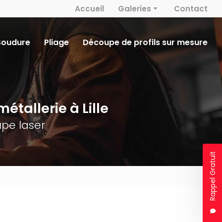
 secondaire
Accueil
Galeries
Contact
Métallerie
Soudure
Pliage
Découpe de profils sur mesure
Découpe laser
Serrurerie
Soudure
étallerie à Lille
Pliage
pe laser
Rappel Gratuit