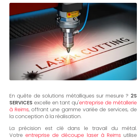
En quête de solutions métalliques sur mesure ?
2S
SERVICES
excelle en tant qu'
entreprise de métallerie
à Reims
, offrant une gamme variée de services, de
la conception à la réalisation.
La précision est clé dans le travail du métal.
Votre
entreprise de découpe laser à Reims
utilise