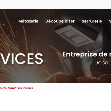
Navigation
Métallerie
Découpe laser
Serrurerie
ncipale
Entreprise de m
Décou
s de fenêtres Reims