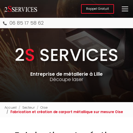
Aller
au
Rappel Gratuit
contenu
principal
06 85 17 58 62
Entreprise de métallerie à Lille
Découpe laser
Accueil
Secteur
Oise
Fabrication et création de carport métallique sur mesure Oise