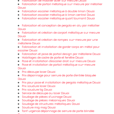
Fabrication de mobilier acier sur mesure Douai
Fabrication de portail métallique sur-mesure par métallier
Douai
Fabrication escalier métallique à double limon Douai
Fabrication escalier métallique à limon central Douai
Fabrication escalier métallique quart tournant Douai
Fabrication et conception de pergola en alu par métallier
Douai
Fabrication et création de carport métallique sur mesure
Douai
Fabrication et création de rampes sur-mesure par une
métallerie Douai
Fabrication et installation de garde-corps en métal pour
escalier Douai
Fabrication et pose de portail design par métallerie Douai
Habillages de cadre de porte et fenêtre Douai
Pose et installation d'escalier droit sur-mesure Douai
Pose et installation de portail métallique sur-mesure
Douai
Prix découpe laser Douai
Prix dépannage pour serrure de porte d'entrée bloquée
Douai
Prix pour pose et installation de pergola métallique Douai
Prix soudure laser Douai
Prix soudure tig Douai
Service de découpe au laser Douai
Soudage de pièces d’usinage Douai
Soudage de pièces mécaniques Douai
Soudage de structures métalliques Douai
Soudure mig mag Douai
Tarif urgence dépannage de serrure de porte blindée