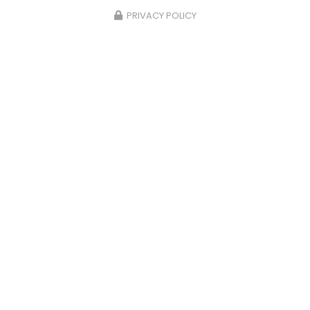
Toute l'actualité
PRIVACY POLICY
Entreprise de métallerie à Lille
13 Route Nationale
59111 HORDAIN
06 85 17 58 62
Lundi au vendredi :
8h - 12h / 14h - 17h