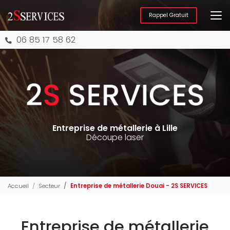
Aller
au
Rappel Gratuit
contenu
principal
06 85 17 58 62
Entreprise de métallerie à Lille
Découpe laser
Accueil
Secteur
Entreprise de métallerie Douai - 2S SERVICES
Entreprise de métallerie