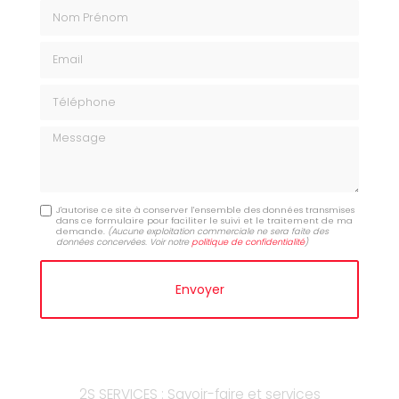
Nom Prénom
Email
Téléphone
Message
J'autorise ce site à conserver l'ensemble des données transmises
dans ce formulaire pour faciliter le suivi et le traitement de ma
demande.
(Aucune exploitation commerciale ne sera faite des
données concervées. Voir notre
politique de confidentialité
)
2S SERVICES : Savoir-faire et services