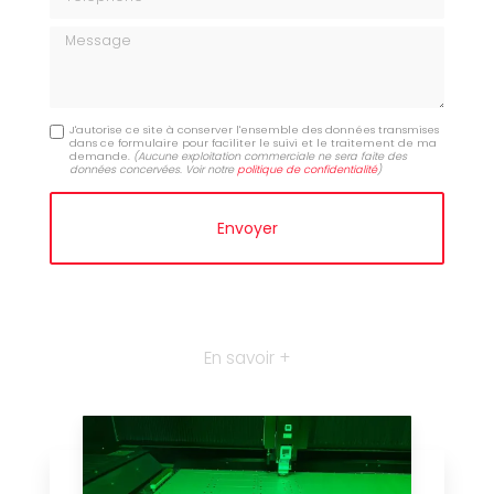
Message
J'autorise ce site à conserver l'ensemble des données transmises
dans ce formulaire pour faciliter le suivi et le traitement de ma
demande.
(Aucune exploitation commerciale ne sera faite des
données concervées. Voir notre
politique de confidentialité
)
En savoir +