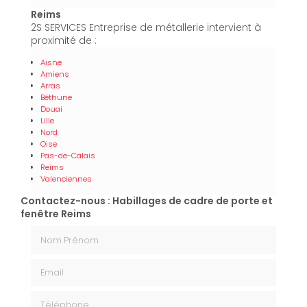
Reims
2S SERVICES Entreprise de métallerie intervient à
proximité de :
Aisne
Amiens
Arras
Béthune
Douai
Lille
Nord
Oise
Pas-de-Calais
Reims
Valenciennes
Contactez-nous : Habillages de cadre de porte et
fenêtre Reims
Nom Prénom
Email
Téléphone