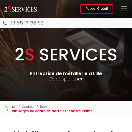
Aller
au
Rappel Gratuit
contenu
principal
06 85 17 58 62
Entreprise de métallerie à Lille
Découpe laser
Accueil
Secteur
Reims
Habillages de cadre de porte et fenêtre Reims