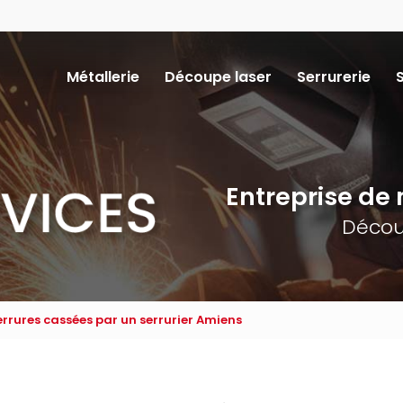
Navigation
Métallerie
Découpe laser
Serrurerie
ncipale
Entreprise de m
Décou
rures cassées par un serrurier Amiens