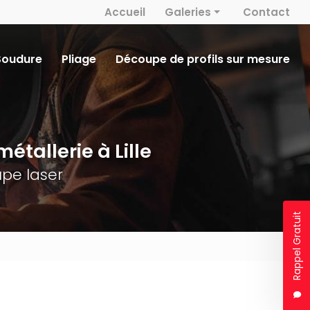
 secondaire
Accueil
Galeries
Contact
Métallerie
Soudure
Pliage
Découpe de profils sur mesure
Découpe laser
Serrurerie
Soudure
étallerie à Lille
Pliage
pe laser
Rappel Gratuit