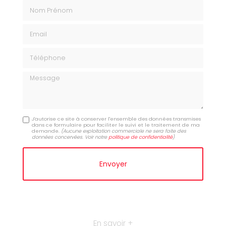
Nom Prénom
Email
Téléphone
Message
J'autorise ce site à conserver l'ensemble des données transmises
dans ce formulaire pour faciliter le suivi et le traitement de ma
demande.
(Aucune exploitation commerciale ne sera faite des
données concervées. Voir notre
politique de confidentialité
)
En savoir +