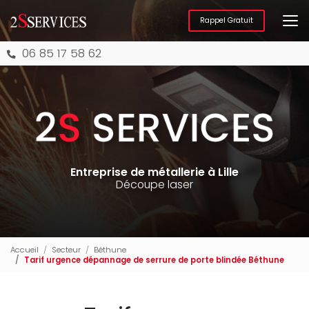
Aller
au
Rappel Gratuit
contenu
principal
06 85 17 58 62
Entreprise de métallerie à Lille
Découpe laser
Accueil
Secteur
Béthune
Tarif urgence dépannage de serrure de porte blindée Béthune