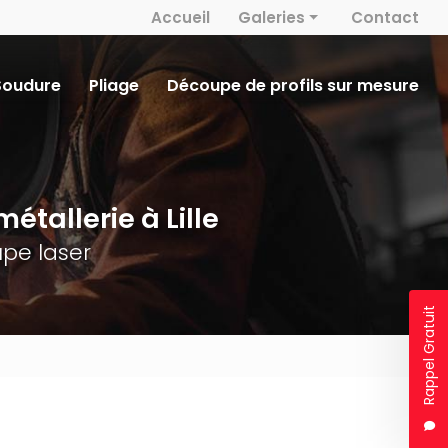
 secondaire
Accueil
Galeries
Contact
Métallerie
Soudure
Pliage
Découpe de profils sur mesure
Découpe laser
Serrurerie
Soudure
étallerie à Lille
Pliage
pe laser
Rappel Gratuit