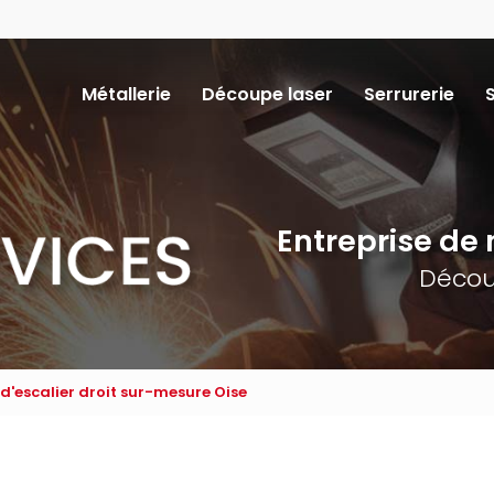
Navigation
Métallerie
Découpe laser
Serrurerie
ncipale
Entreprise de m
Décou
 d'escalier droit sur-mesure Oise